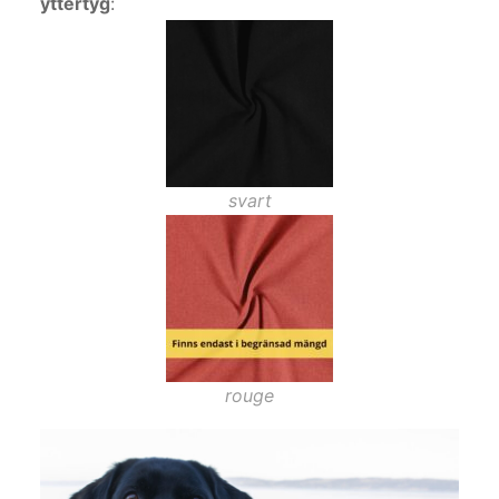
yttertyg
:
svart
rouge